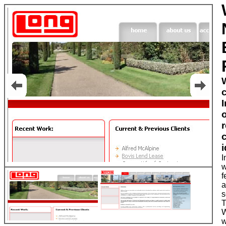
i
I
w
f
a
s
T
W
w