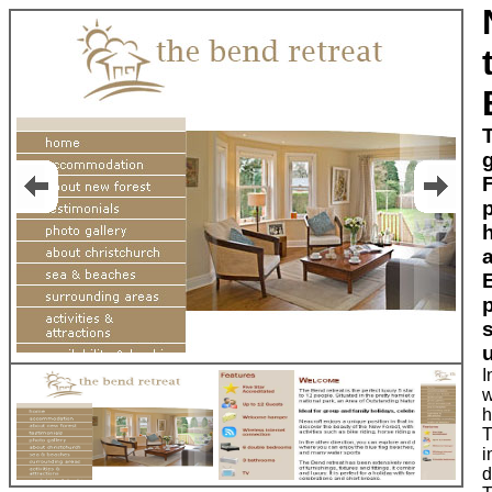
I
w
h
T
i
d